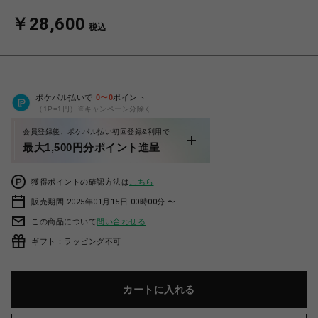
￥28,600
税込
ポケパル払いで
0
〜
0
ポイント
（1P=1円）※キャンペーン分除く
会員登録後、ポケパル払い初回登録&利用で
最大1,500円分ポイント進呈
獲得ポイントの確認方法は
こちら
販売期間 2025年01月15日 00時00分 〜
この商品について
問い合わせる
ギフト：ラッピング不可
カートに入れる