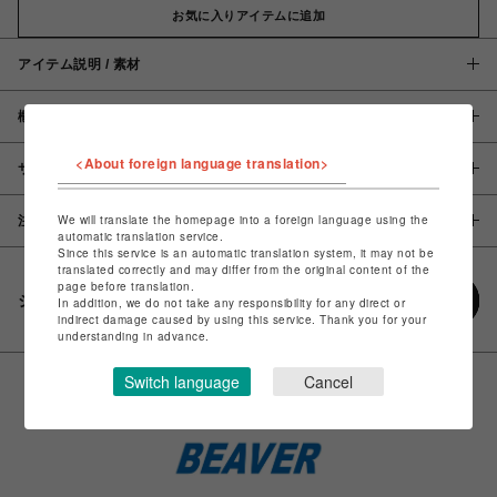
お気に入りアイテムに追加
アイテム説明 / 素材
概要
<About foreign language translation>
サイズ
We will translate the homepage into a foreign language using the
注意事項
automatic translation service.
Since this service is an automatic translation system, it may not be
translated correctly and may differ from the original content of the
page before translation.
シェアする
In addition, we do not take any responsibility for any direct or
indirect damage caused by using this service. Thank you for your
understanding in advance.
Switch language
Cancel