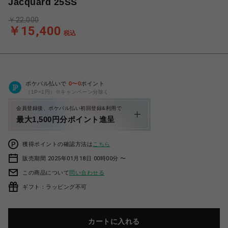
Jacquard 25SS
￥22,000
￥15,400
税込
ポケパル払いで
0
〜
0
ポイント
（1P=1円）※キャンペーン分除く
会員登録後、ポケパル払い初回登録&利用で
最大1,500円分ポイント進呈
獲得ポイントの確認方法は
こちら
販売期間 2025年01月18日 00時00分 〜
この商品について
問い合わせる
ギフト：ラッピング不可
カートに入れる