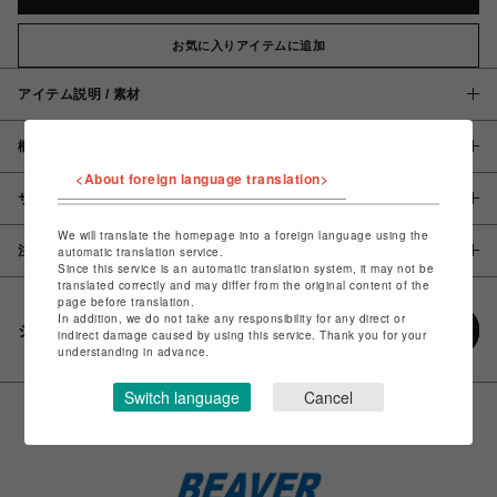
お気に入りアイテムに追加
アイテム説明 / 素材
概要
<About foreign language translation>
サイズ
We will translate the homepage into a foreign language using the
注意事項
automatic translation service.
Since this service is an automatic translation system, it may not be
translated correctly and may differ from the original content of the
page before translation.
In addition, we do not take any responsibility for any direct or
シェアする
indirect damage caused by using this service. Thank you for your
understanding in advance.
Switch language
Cancel