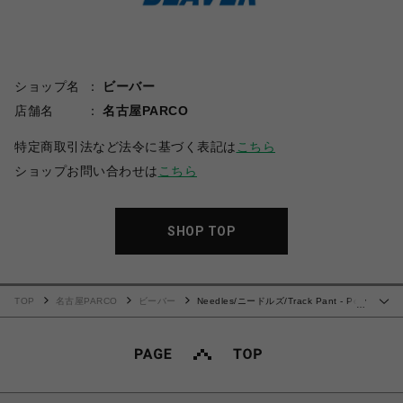
ショップ名
ビーバー
店舗名
名古屋PARCO
特定商取引法など法令に基づく表記は
こちら
ショップお問い合わせは
こちら
SHOP TOP
TOP
名古屋PARCO
ビーバー
Needles/ニードルズ/Track Pant - Poly
…
Jacquard 25SS