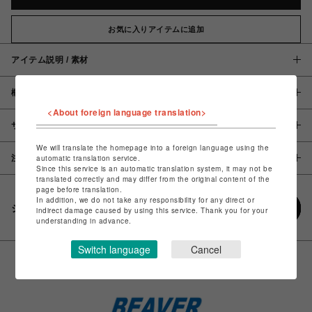
お気に入りアイテムに追加
アイテム説明 / 素材
概要
<About foreign language translation>
サイズ
We will translate the homepage into a foreign language using the
注意事項
automatic translation service.
Since this service is an automatic translation system, it may not be
translated correctly and may differ from the original content of the
page before translation.
In addition, we do not take any responsibility for any direct or
シェアする
indirect damage caused by using this service. Thank you for your
understanding in advance.
Switch language
Cancel