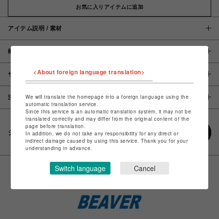
お気に入りアイテムに追加
アイテム説明 / 素材
概要
<About foreign language translation>
サイズ
We will translate the homepage into a foreign language using the
注意事項
automatic translation service.
Since this service is an automatic translation system, it may not be
translated correctly and may differ from the original content of the
page before translation.
シェアする
In addition, we do not take any responsibility for any direct or
indirect damage caused by using this service. Thank you for your
understanding in advance.
Switch language
Cancel