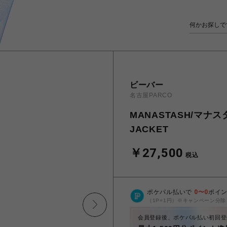
ビーバー
名古屋PARCO
MANASTASH/マナス
JACKET
￥27,500
税込
ポケパル払いで
0
〜
0
ポイ
（1P=1円）※キャンペーン分除
会員登録後、ポケパル払い初回登