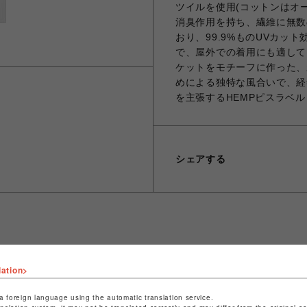
ツイルを使用(コットンはオ
消臭作用を持ち、繊維に無数
おり、99.9%ものUVカッ
で、屋外での着用にも適して
ケットをモチーフに作った、新型
めによる独特な風合いで、経
を主張するHEMPピスラベル
シェアする
ショップ名
ビーバー
lation>
店舗名
名古屋PARCO
a foreign language using the automatic translation service.