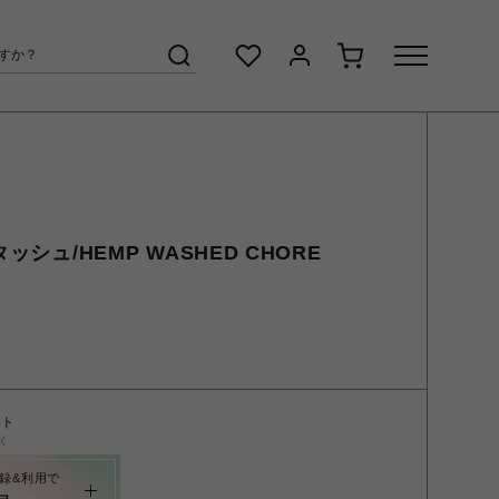
タッシュ/HEMP WASHED CHORE
ント
く
録&利用で