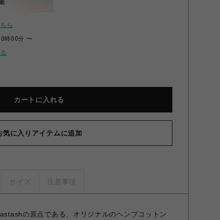
呈
こちら
00時00分 〜
せる
カートに入れる
お気に入りアイテムに追加
サイズ
注意事項
astashの原点である、オリジナルのヘンプコットン