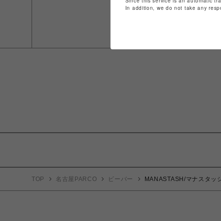
Since this service is an automatic tr
In addition, we do not take any resp
TOP
名古屋PARCO
ビーバー
MANASTASH/マナスタッシュ