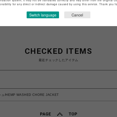
anslation system, it may not be translated correctly and may differ from the original c
特定商取引法など法令に基づく表記は
こちら
onsibility for any direct or indirect damage caused by using this service. Thank you 
ショップお問い合わせは
こちら
Switch language
Cancel
CHECKED ITEMS
最近チェックしたアイテム
/HEMP WASHED CHORE JACKET