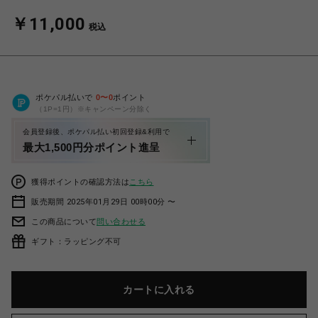
￥11,000
税込
ポケパル払いで
0
〜
0
ポイント
（1P=1円）※キャンペーン分除く
会員登録後、ポケパル払い初回登録&利用で
最大1,500円分ポイント進呈
獲得ポイントの確認方法は
こちら
販売期間 2025年01月29日 00時00分 〜
この商品について
問い合わせる
ギフト：ラッピング不可
カートに入れる