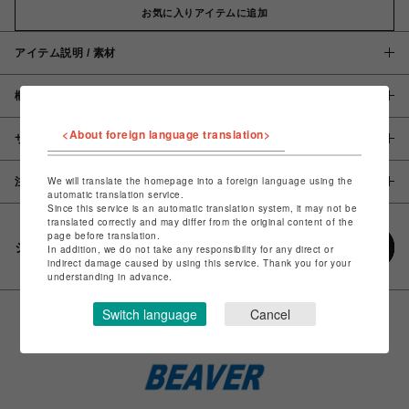
お気に入りアイテムに追加
アイテム説明 / 素材
概要
<About foreign language translation>
サイズ
We will translate the homepage into a foreign language using the
注意事項
automatic translation service.
Since this service is an automatic translation system, it may not be
translated correctly and may differ from the original content of the
page before translation.
シェアする
In addition, we do not take any responsibility for any direct or
indirect damage caused by using this service. Thank you for your
understanding in advance.
Switch language
Cancel