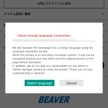
お気に入りアイテムに追加
アイテム説明 / 素材
概要
<About foreign language translation>
サイズ
We will translate the homepage into a foreign language using the
注意事項
automatic translation service.
Since this service is an automatic translation system, it may not be
translated correctly and may differ from the original content of the
page before translation.
シェアする
In addition, we do not take any responsibility for any direct or
indirect damage caused by using this service. Thank you for your
understanding in advance.
Switch language
Cancel