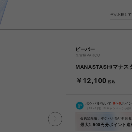
ビーバー
名古屋PARCO
MANASTASH/マナスタ
￥12,100
税込
ポケパル払いで
0
〜
0
ポイ
（1P=1円）※キャンペーン分除
会員登録後、ポケパル払い初回登
最大1,500円分ポイント進