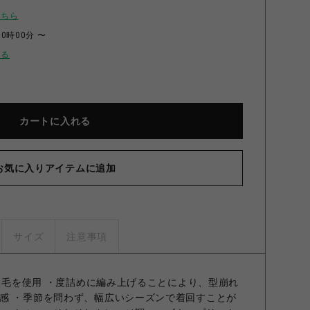
こちら
00時00分 〜
せる
カートに入れる
お気に入りアイテムに追加
サイズ
注意事項
ン裏毛を使用 ・度詰めに編み上げることにより、型崩れ
感 ・季節を問わず、幅広いシーズンで着回すことが