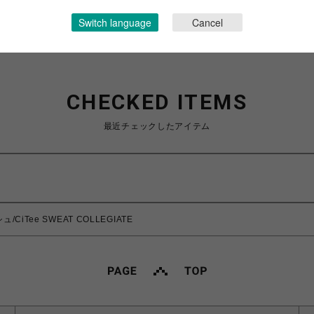
Switch language
Cancel
CHECKED ITEMS
最近チェックしたアイテム
CiTee SWEAT COLLEGIATE