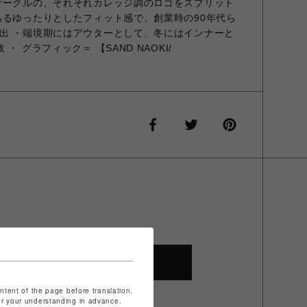
サークルの、それそれカレッジ調のロゴをスプリット
あるゆったりとしたフィット感で、創業時の90年代ら
出 ・端境期にはアウターとして、冬にはインナーと
 グラフィック＝ 【SAND NAOKI/
SHOP TOP
ontent of the page before translation.
for your understanding in advance.