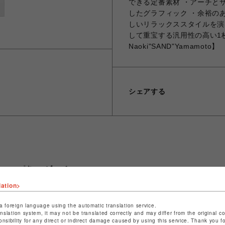
できる定番素材 ・アーチと
したグラフィック ・余裕の
しいリラックススタイルを演
して重宝する汎用性の高い1枚 ・
Naoki"SAND"Yamamoto】
シェアする
ショップ名
ビーバー
店舗名
名古屋PARCO
lation>
特定商取引法など法令に基づく表記は
こちら
a foreign language using the automatic translation service.
anslation system, it may not be translated correctly and may differ from the original c
ショップお問い合わせは
こちら
onsibility for any direct or indirect damage caused by using this service. Thank you 