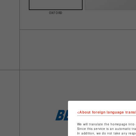
OXFORD
<About foreign language trans
We will translate the homepage into 
Since this service is an automatic tr
In addition, we do not take any resp