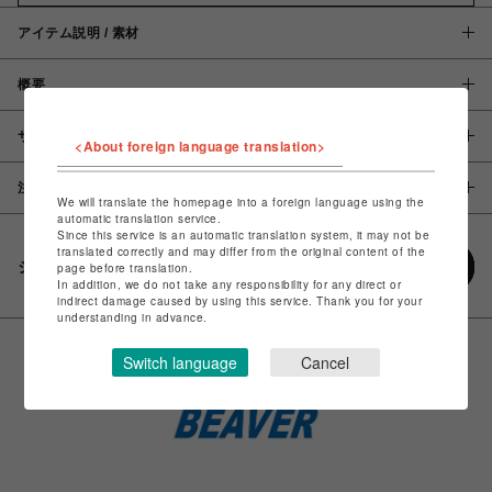
アイテム説明 / 素材
概要
サイズ
<About foreign language translation>
注意事項
We will translate the homepage into a foreign language using the
automatic translation service.
Since this service is an automatic translation system, it may not be
translated correctly and may differ from the original content of the
シェアする
page before translation.
In addition, we do not take any responsibility for any direct or
indirect damage caused by using this service. Thank you for your
understanding in advance.
Switch language
Cancel