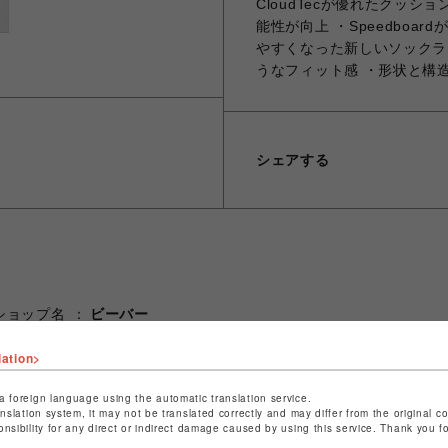
CloudTecが優れたクッ
能性が向上 ・Speedboa
やすくなった新しいソックラ
うなフィット感 ・形状と構
シェアする
ショップ名
ビーバー
店舗名
名古屋PARCO
lation>
特定商取引法など法令に基づく表記は
こちら
a foreign language using the automatic translation service.
ショップお問い合わせは
こちら
anslation system, it may not be translated correctly and may differ from the original c
onsibility for any direct or indirect damage caused by using this service. Thank you 