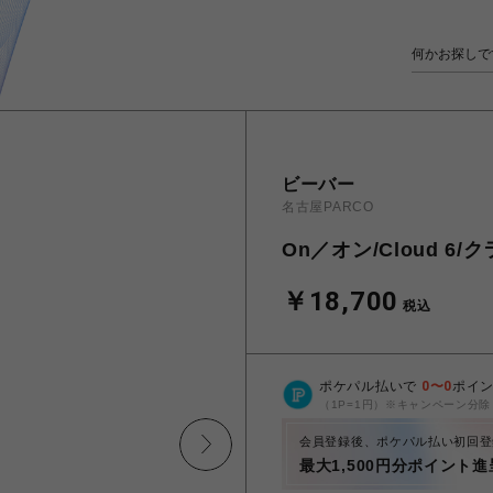
ビーバー
名古屋PARCO
On／オン/Cloud 6/
￥18,700
税込
ポケパル払いで
0
〜
0
ポイ
（1P=1円）※キャンペーン分除
会員登録後、ポケパル払い初回登
最大1,500円分ポイント進