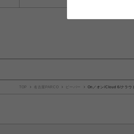
TOP
名古屋PARCO
ビーバー
On／オン/Cloud 6/クラウ