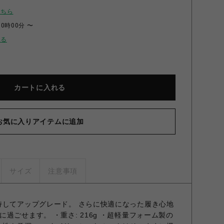
こちら
00時00分 〜
せる
カートに入れる
お気に入りアイテムに追加
サイズ
注意事項
持してアップグレード。 さらに快適になった履き心地
過ごせます。 ・重さ: 216g ・超軽量フォーム製の