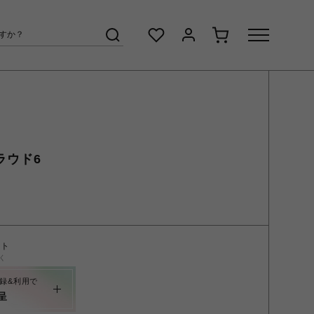
クラウド6
ント
く
録&利用で
呈