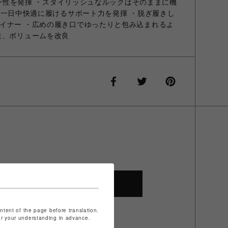
ション性を発揮 ・スタイリッシュなルックはそのままに機
rdが一日中快適に履けるサポート力を発揮 ・脱ぎ履きし
イナー ・広めの履き口でゆったりと包み込まれるよ
造、ボリュームを改良
SHOP TOP
ontent of the page before translation.
for your understanding in advance.