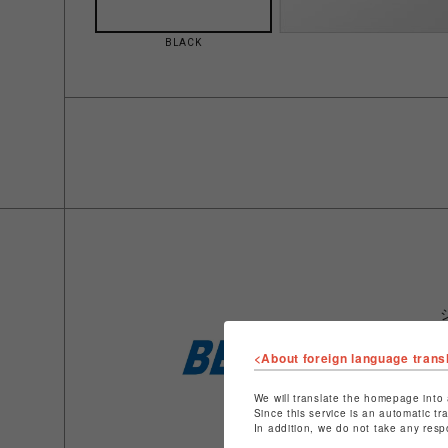
BLACK
<About foreign language trans
We will translate the homepage into 
Since this service is an automatic tr
In addition, we do not take any resp