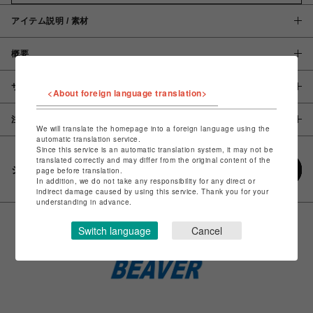
アイテム説明 / 素材
概要
サイズ
<About foreign language translation>
注意事項
We will translate the homepage into a foreign language using the
automatic translation service.
Since this service is an automatic translation system, it may not be
translated correctly and may differ from the original content of the
シェアする
page before translation.
In addition, we do not take any responsibility for any direct or
indirect damage caused by using this service. Thank you for your
understanding in advance.
Switch language
Cancel