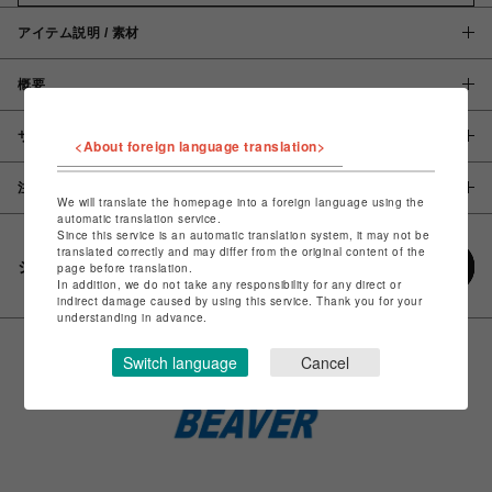
アイテム説明 / 素材
概要
サイズ
<About foreign language translation>
注意事項
We will translate the homepage into a foreign language using the
automatic translation service.
Since this service is an automatic translation system, it may not be
translated correctly and may differ from the original content of the
シェアする
page before translation.
In addition, we do not take any responsibility for any direct or
indirect damage caused by using this service. Thank you for your
understanding in advance.
Switch language
Cancel