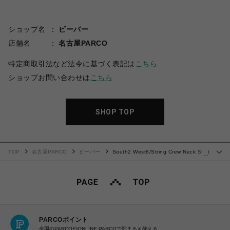
ショップ名
ビーバー
店舗名
名古屋PARCO
特定商取引法など法令に基づく表記は
こちら
ショップお問い合わせは
こちら
SHOP TOP
TOP
名古屋PARCO
ビーバー
South2 West8/String Crew Neck Shirt
…
- Poly Jacquard / Skull&Target
PARCOポイント
全国のPARCOやONLINE PARCOで貯まる＆使える