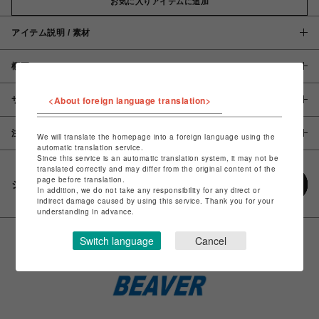
お気に入りアイテムに追加
アイテム説明 / 素材
概要
<About foreign language translation>
サイズ
注意事項
We will translate the homepage into a foreign language using the
automatic translation service.
Since this service is an automatic translation system, it may not be
translated correctly and may differ from the original content of the
page before translation.
シェアする
In addition, we do not take any responsibility for any direct or
indirect damage caused by using this service. Thank you for your
understanding in advance.
Switch language
Cancel