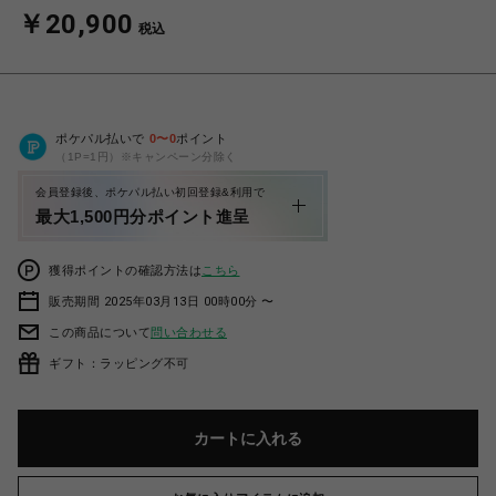
￥20,900
税込
ポケパル払いで
0
〜
0
ポイント
（1P=1円）※キャンペーン分除く
会員登録後、ポケパル払い初回登録&利用で
最大1,500円分ポイント進呈
獲得ポイントの確認方法は
こちら
販売期間 2025年03月13日 00時00分 〜
この商品について
問い合わせる
ギフト：ラッピング不可
カートに入れる