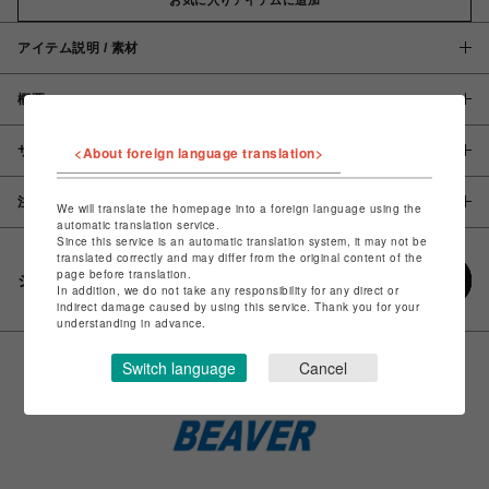
アイテム説明 / 素材
概要
サイズ
<About foreign language translation>
注意事項
We will translate the homepage into a foreign language using the
automatic translation service.
Since this service is an automatic translation system, it may not be
translated correctly and may differ from the original content of the
page before translation.
シェアする
In addition, we do not take any responsibility for any direct or
indirect damage caused by using this service. Thank you for your
understanding in advance.
Switch language
Cancel