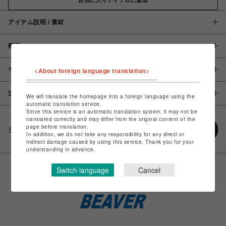
アイテム説明 / 素材
概要
サイズ
<About foreign language translation>
注意事項
We will translate the homepage into a foreign language using the
automatic translation service.
Since this service is an automatic translation system, it may not be
translated correctly and may differ from the original content of the
page before translation.
シェアする
In addition, we do not take any responsibility for any direct or
indirect damage caused by using this service. Thank you for your
understanding in advance.
Switch language
Cancel