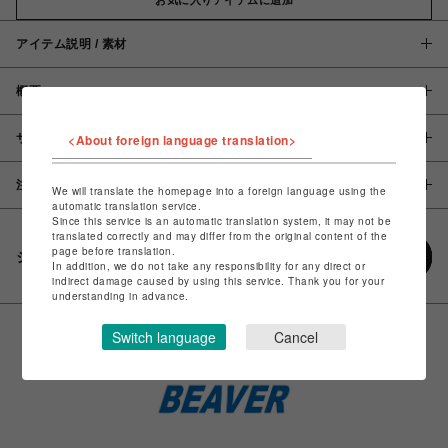
アイテム説明 / 素材
概要
サイズ
<About foreign language translation>
注意事項
We will translate the homepage into a foreign language using the
automatic translation service.
Since this service is an automatic translation system, it may not be
translated correctly and may differ from the original content of the
page before translation.
シェアする
In addition, we do not take any responsibility for any direct or
indirect damage caused by using this service. Thank you for your
understanding in advance.
Switch language
Cancel