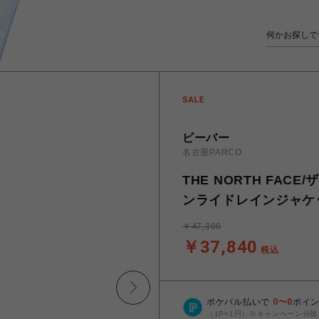
ビーバー
名古屋PARCO
THE NORTH FACE/ザ
ンライドレインジャケット
￥47,300
￥37,840
税込
ポケパル払いで
0
〜
0
ポイ
（1P=1円）※キャンペーン分除