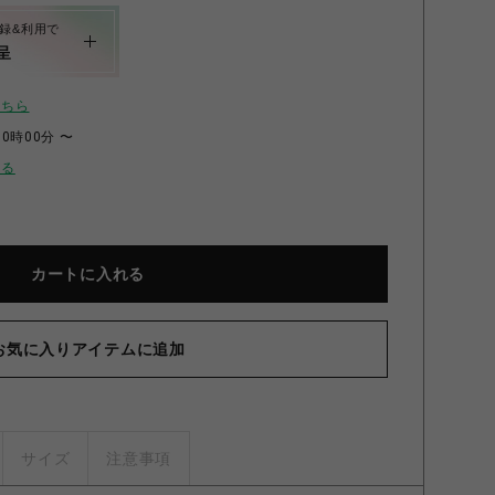
録&利用で
呈
こちら
00時00分 〜
せる
カートに入れる
お気に入りアイテムに追加
サイズ
注意事項