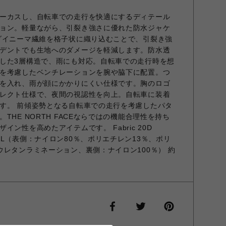
ーカスし、自転車での走行を快適にするディテール
ョン。軽量ながら、引裂き強さに優れた防水ジャケ
ダイニーマ繊維を格子状に織り込むことで、引裂き強
デントでも生地へのダメージを軽減します。防水透
した3層構造で、雨にも対応。自転車での走行時を想
を考慮したベンチレーションを腕や脇下に配置。つ
を入れ、雨が顔にかかりにくい仕様です。胸のロゴ
レクト仕様で、夜間の視認性を向上。自転車に装着
す。 前傾姿勢となる自転車での走行を考慮したパタ
THE NORTH FACEならではの機能合理性を持ち
ン性を高めたアイテムです。 Fabric 20D
neema-3L（表側：ナイロン80％、ポリエチレン13％、ポリ
ウレタンラミネーション、裏側：ナイロン100％） 約