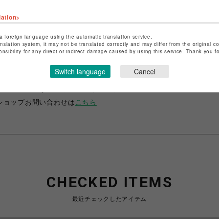
lation>
a foreign language using the automatic translation service.
anslation system, it may not be translated correctly and may differ from the original c
onsibility for any direct or indirect damage caused by using this service. Thank you 
ショップ名
ビーバー
店舗名
名古屋PARCO
Switch language
Cancel
特定商取引法など法令に基づく表記は
こちら
ショップお問い合わせは
こちら
CHECKED ITEMS
最近チェックしたアイテム