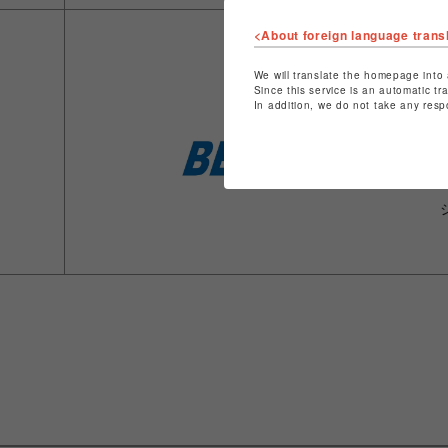
<About foreign language trans
We will translate the homepage into 
Since this service is an automatic tr
In addition, we do not take any resp