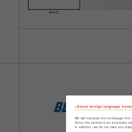
WHITE
<About foreign language trans
We will translate the homepage into 
Since this service is an automatic tr
In addition, we do not take any resp