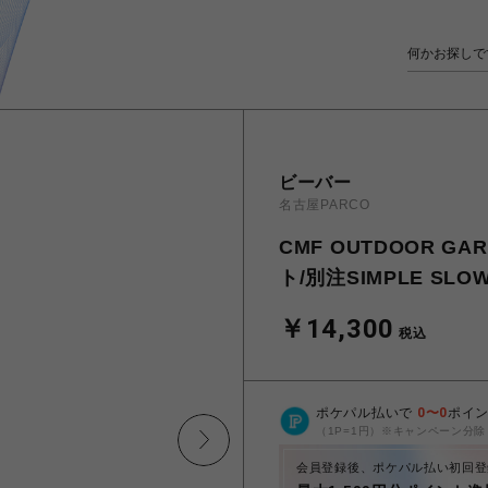
ビーバー
名古屋PARCO
CMF OUTDOOR 
ト/別注SIMPLE SLOW
￥14,300
税込
ポケパル払いで
0
〜
0
ポイ
（1P=1円）※キャンペーン分除
会員登録後、ポケパル払い初回登