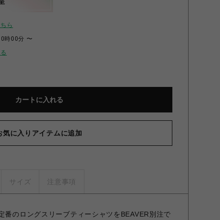
呈
こちら
00時00分 〜
せる
カートに入れる
お気に入りアイテムに追加
サイズ
注意事項
定番のロングスリーブティーシャツをBEAVER別注で