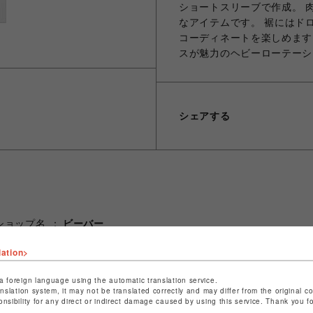
ショートスリーブで作成。 
なアイテムです。 裾にはド
コーディネートを楽しめます
スが魅力のヘビーローテーシ
シェアする
ショップ名
ビーバー
店舗名
名古屋PARCO
lation>
特定商取引法など法令に基づく表記は
こちら
a foreign language using the automatic translation service.
ショップお問い合わせは
こちら
anslation system, it may not be translated correctly and may differ from the original c
onsibility for any direct or indirect damage caused by using this service. Thank you 