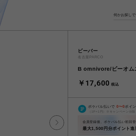
ビーバー
名古屋PARCO
B omnivore/ビーオム
￥17,600
税込
ポケパル払いで
0
〜
0
ポイ
（1P=1円）※キャンペーン分除
会員登録後、ポケパル払い初回登
最大1,500円分ポイント進