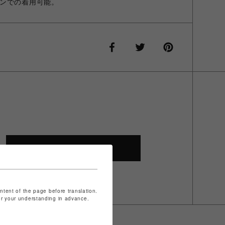
ンでの着用可能。
SHOP TOP
ontent of the page before translation.
for your understanding in advance.