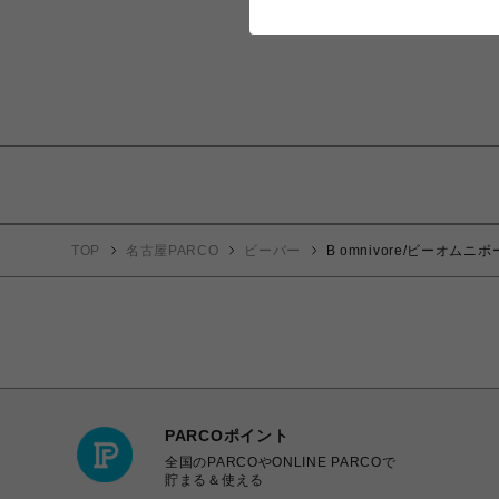
TOP
名古屋PARCO
ビーバー
B omnivore/ビーオムニボー
PARCOポイント
全国のPARCOやONLINE PARCOで
貯まる＆使える