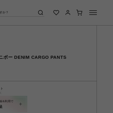
ニボー DENIM CARGO PANTS
ント
く
録&利用で
呈