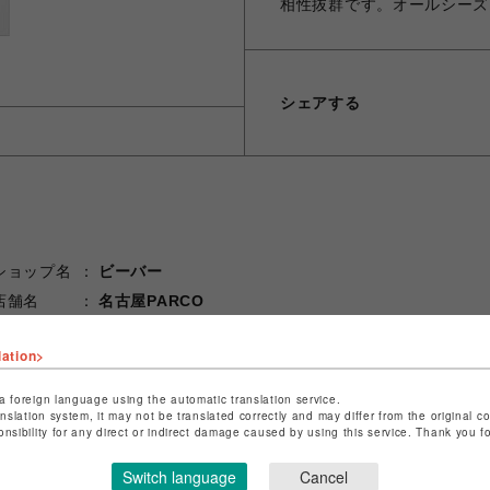
相性抜群です。オールシーズ
シェアする
ショップ名
ビーバー
店舗名
名古屋PARCO
特定商取引法など法令に基づく表記は
こちら
lation>
ショップお問い合わせは
こちら
a foreign language using the automatic translation service.
anslation system, it may not be translated correctly and may differ from the original c
onsibility for any direct or indirect damage caused by using this service. Thank you 
Switch language
Cancel