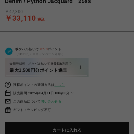
Denim / Python Jacquard 25ss
￥47,300
￥33,110
税込
ポケパル払いで
0
〜
0
ポイント
（1P=1円）※キャンペーン分除く
会員登録後、ポケパル払い初回登録&利用で
最大1,500円分ポイント進呈
獲得ポイントの確認方法は
こちら
販売期間 2025年04月11日 00時00分 〜
この商品について
問い合わせる
ギフト：ラッピング不可
カートに入れる