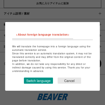
お気に入りアイテムに追加
アイテム説明 / 素材
概要
<About foreign language translation>
サイズ
We will translate the homepage into a foreign language using the
注意事項
automatic translation service.
Since this service is an automatic translation system, it may not be
translated correctly and may differ from the original content of the
page before translation.
シェアする
In addition, we do not take any responsibility for any direct or
indirect damage caused by using this service. Thank you for your
understanding in advance.
Switch language
Cancel