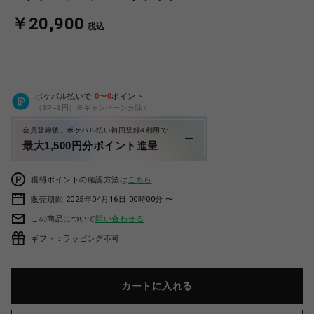
￥20,900
税込
ポケパル払いで
0
〜
0
ポイント
（1P=1円）※キャンペーン分除く
会員登録後、ポケパル払い初回登録&利用で
最大1,500円分ポイント進呈
獲得ポイントの確認方法は
こちら
販売期間 2025年04月16日 00時00分 〜
この商品について
問い合わせる
ギフト：ラッピング不可
カートに入れる