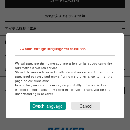
カートに入れる
お気に入りアイテムに追加
アイテム説明 / 素材
概要
<About foreign language translation>
サイズ
We will translate the homepage into a foreign language using the
automatic translation service.
注意事項
Since this service is an automatic translation system, it may not be
translated correctly and may differ from the original content of the
page before translation.
In addition, we do not take any responsibility for any direct or
indirect damage caused by using this service. Thank you for your
シェアする
understanding in advance.
Switch language
Cancel