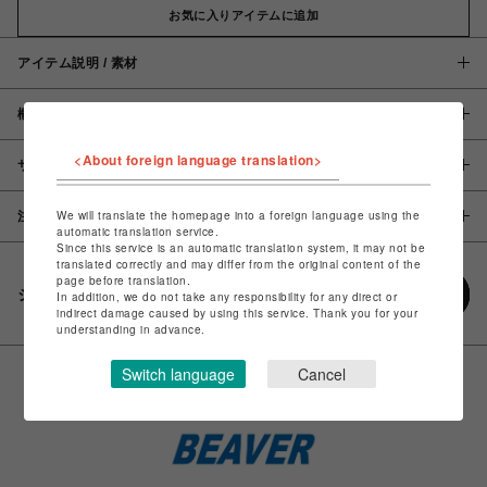
お気に入りアイテムに追加
アイテム説明 / 素材
概要
<About foreign language translation>
サイズ
We will translate the homepage into a foreign language using the
注意事項
automatic translation service.
Since this service is an automatic translation system, it may not be
translated correctly and may differ from the original content of the
page before translation.
シェアする
In addition, we do not take any responsibility for any direct or
indirect damage caused by using this service. Thank you for your
understanding in advance.
Switch language
Cancel