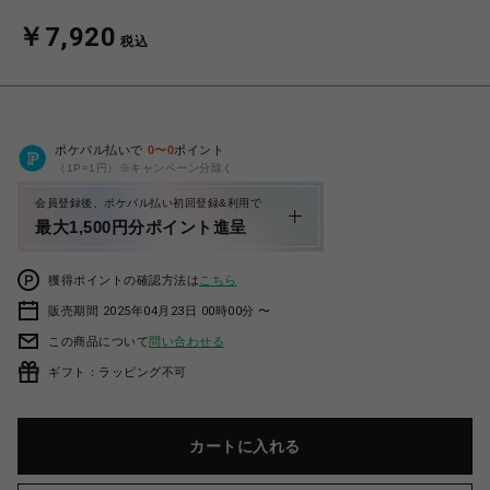
￥7,920
税込
ポケパル払いで
0
〜
0
ポイント
（1P=1円）※キャンペーン分除く
会員登録後、ポケパル払い初回登録&利用で
最大1,500円分ポイント進呈
獲得ポイントの確認方法は
こちら
販売期間 2025年04月23日 00時00分 〜
この商品について
問い合わせる
ギフト：ラッピング不可
カートに入れる