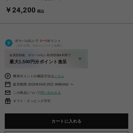
￥24,200
税込
ポケパル払いで
0
〜
0
ポイント
（1P=1円）※キャンペーン分除く
会員登録後、ポケパル払い初回登録&利用で
最大1,500円分ポイント進呈
獲得ポイントの確認方法は
こちら
販売期間 2025年04月29日 00時00分 〜
この商品について
問い合わせる
ギフト：ラッピング不可
カートに入れる