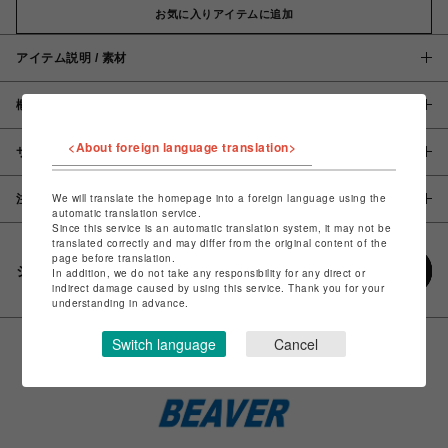
お気に入りアイテムに追加
アイテム説明 / 素材
概要
<About foreign language translation>
サイズ
We will translate the homepage into a foreign language using the
注意事項
automatic translation service.
Since this service is an automatic translation system, it may not be
translated correctly and may differ from the original content of the
page before translation.
シェアする
In addition, we do not take any responsibility for any direct or
indirect damage caused by using this service. Thank you for your
understanding in advance.
Switch language
Cancel