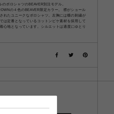
デルのポロシャツのBEAVER別注モデル。
X,BROWNの４色のBEAVER限定カラー。 襟がショール
されたユニークなポロシャツ。左胸には蝶の刺繍が
では定番となっているコットンピケ素材を採用して
着心地となっています。シルエットは適度にゆとり