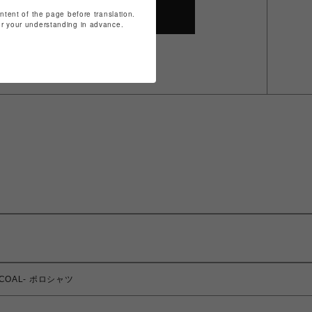
ontent of the page before translation.
SHOP TOP
for your understanding in advance.
ARCOAL- ポロシャツ