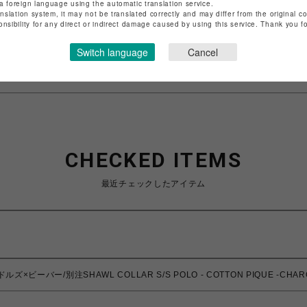
店舗名
名古屋PARCO
a foreign language using the automatic translation service.
anslation system, it may not be translated correctly and may differ from the original c
onsibility for any direct or indirect damage caused by using this service. Thank you 
特定商取引法など法令に基づく表記は
こちら
ショップお問い合わせは
こちら
Switch language
Cancel
CHECKED ITEMS
最近チェックしたアイテム
ドルズ×ビーバー/別注SHAWL COLLAR S/S POLO - COTTON PIQUE -CH