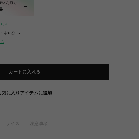
録&利用で
呈
こちら
00時00分 〜
せる
カートに入れる
お気に入りアイテムに追加
サイズ
注意事項