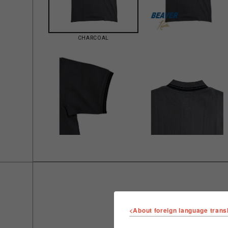
CHARCOAL
<About foreign language trans