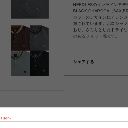
NEEDLESのインラインモ
BLACK,CHARCOAL,SA
カラーのデザインにアレンジ
施されています。ポロシャツ
おり、さらりとしたドライな
のあるフィット感です。
シェアする
lation>
ショップ名
ビーバー