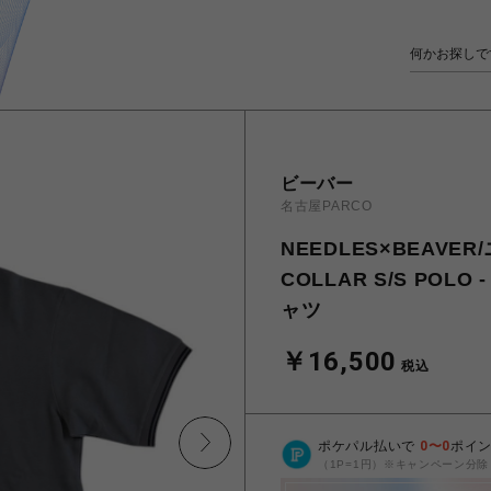
ビーバー
名古屋PARCO
NEEDLES×BEAVE
COLLAR S/S POLO 
ャツ
￥16,500
税込
ポケパル払いで
0
〜
0
ポイ
（1P=1円）※キャンペーン分除