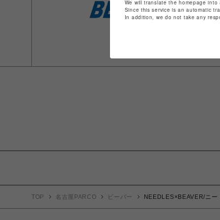
We will translate the homepage into 
Since this service is an automatic tr
In addition, we do not take any resp
TOP
名古屋PARCO
ビーバー
NEEDLES×BEAVER/ニー