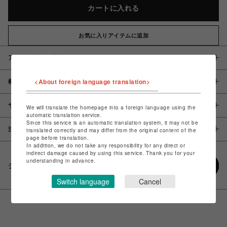
カートに入れる
お気に入りアイテムに追加
アイテム説明 / 素材
<About foreign language translation>
概要
サイズ
We will translate the homepage into a foreign language using the
automatic translation service.
Since this service is an automatic translation system, it may not be
注意事項
translated correctly and may differ from the original content of the
page before translation.
In addition, we do not take any responsibility for any direct or
indirect damage caused by using this service. Thank you for your
understanding in advance.
シェアする
Switch language
Cancel