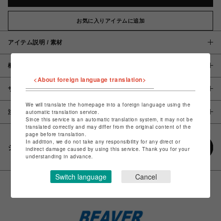
お気に入りアイテムに追加
アイテム説明 / 素材
概要
<About foreign language translation>
サイズ
We will translate the homepage into a foreign language using the
注意事項
automatic translation service.
Since this service is an automatic translation system, it may not be
translated correctly and may differ from the original content of the
page before translation.
In addition, we do not take any responsibility for any direct or
シェアする
indirect damage caused by using this service. Thank you for your
understanding in advance.
Switch language
Cancel