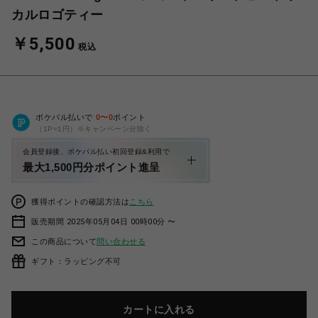
カルロゴティー
￥5,500
税込
ポケパル払いで
0
〜
0
ポイント
（1P=1円）※キャンペーン分除く
会員登録後、ポケパル払い初回登録&利用で
最大1,500円分ポイント進呈
獲得ポイントの確認方法は
こちら
販売期間 2025年05月04日 00時00分 〜
この商品について
問い合わせる
ギフト：ラッピング不可
カートに入れる