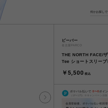
ビーバー
名古屋PARCO
THE NORTH FACE/ザ
Tee ショートスリー
￥5,500
税込
ポケパル払いで
0
〜
0
ポイ
（1P=1円）※キャンペーン分除
会員登録後、ポケパル払い初回登