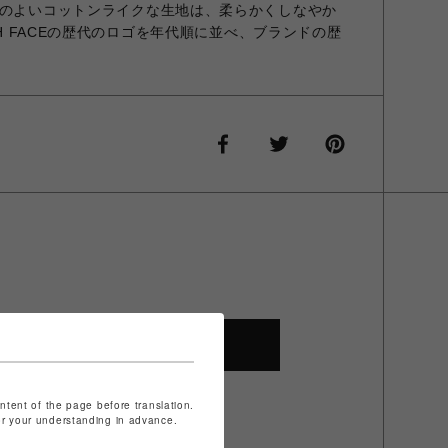
いのよいコットンライクな生地は、柔らかくしなやか
TH FACEの歴代のロゴを年代順に並べ、ブランドの歴
SHOP TOP
ontent of the page before translation.
for your understanding in advance.