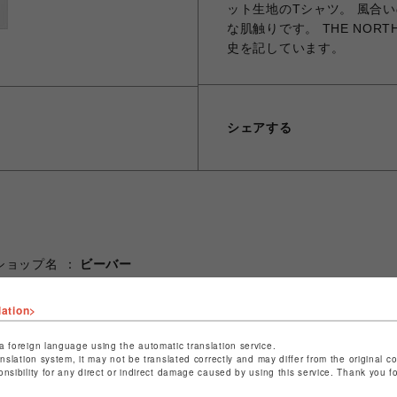
ット生地のTシャツ。 風合
な肌触りです。 THE NOR
史を記しています。
シェアする
ショップ名
ビーバー
店舗名
名古屋PARCO
lation>
特定商取引法など法令に基づく表記は
こちら
a foreign language using the automatic translation service.
ショップお問い合わせは
こちら
anslation system, it may not be translated correctly and may differ from the original c
onsibility for any direct or indirect damage caused by using this service. Thank you 