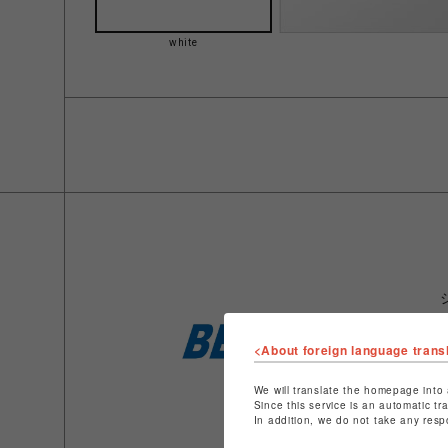
white
<About foreign language trans
We will translate the homepage into 
Since this service is an automatic tr
In addition, we do not take any resp