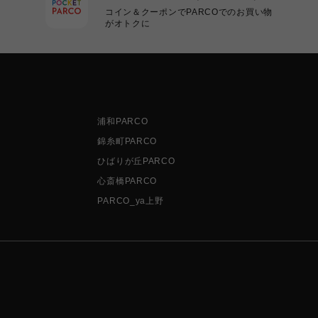
コイン＆クーポンでPARCOでのお買い物
がオトクに
浦和PARCO
錦糸町PARCO
ひばりが丘PARCO
心斎橋PARCO
PARCO_ya上野