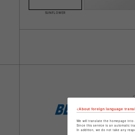
SUNFLOWER
<About foreign language trans
We will translate the homepage into 
Since this service is an automatic tr
In addition, we do not take any resp