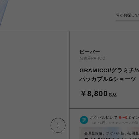
ビーバー
名古屋PARCO
GRAMICCI/グラミチ/
パッカブルGショーツ
￥8,800
税込
ポケパル払いで
0
〜
0
ポイ
（1P=1円）※キャンペーン分除
会員登録後、ポケパル払い初回登