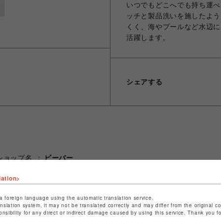
いつでもどこへでも持ち運べ
ッチと製品洗いを施したよう
くく、海やプールなど水辺に
活躍します。
シェアする
ショップ名
ビーバー
店舗名
名古屋PARCO
lation>
特定商取引法など法令に基づく表記は
こちら
a foreign language using the automatic translation service.
ショップお問い合わせは
こちら
anslation system, it may not be translated correctly and may differ from the original c
onsibility for any direct or indirect damage caused by using this service. Thank you 