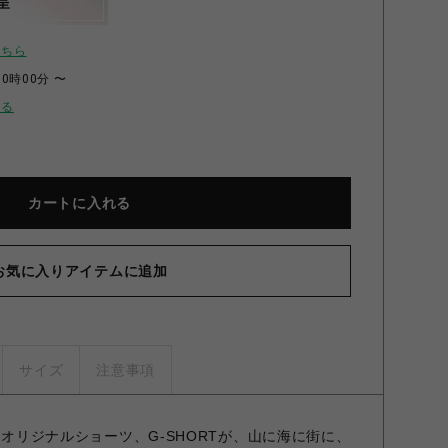
呈
こちら
00時00分 〜
せる
カートに入れる
お気に入りアイテムに追加
サイズ
注意事項
あるオリジナルショーツ、G-SHORTが、山に海に街に、