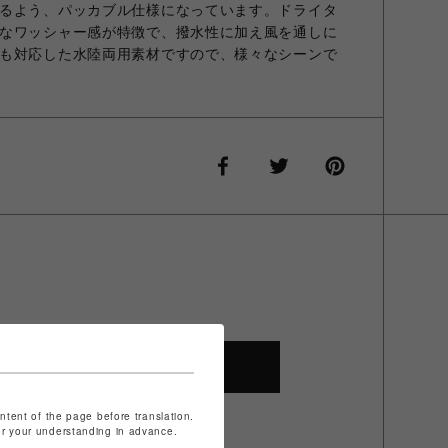
るよう、パッカブル仕様になっています。ドライタ
なワッシャー感が特徴で、撥水性に加え風を通しに
も対応した水陸両用素材ですので、様々なシーンで
SHOP TOP
ontent of the page before translation.
for your understanding in advance.