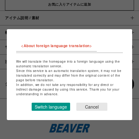
お気に入りアイテムに追加
アイテム説明 / 素材
概要
<About foreign language translation>
サイズ
We will translate the homepage into a foreign language using the
注意事項
automatic translation service.
Since this service is an automatic translation system, it may not be
translated correctly and may differ from the original content of the
page before translation.
シェアする
In addition, we do not take any responsibility for any direct or
indirect damage caused by using this service. Thank you for your
understanding in advance.
Switch language
Cancel