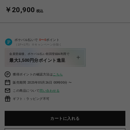
￥20,900
税込
ポケパル払いで
0
〜
0
ポイント
（1P=1円）※キャンペーン分除く
会員登録後、ポケパル払い初回登録&利用で
最大1,500円分ポイント進呈
獲得ポイントの確認方法は
こちら
販売期間 2025年05月26日 00時00分 〜
この商品について
問い合わせる
ギフト：ラッピング不可
カートに入れる