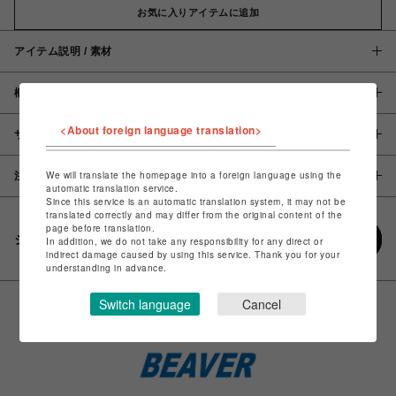
お気に入りアイテムに追加
アイテム説明 / 素材
概要
<About foreign language translation>
サイズ
We will translate the homepage into a foreign language using the
注意事項
automatic translation service.
Since this service is an automatic translation system, it may not be
translated correctly and may differ from the original content of the
page before translation.
シェアする
In addition, we do not take any responsibility for any direct or
indirect damage caused by using this service. Thank you for your
understanding in advance.
Switch language
Cancel