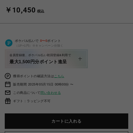
￥10,450
税込
ポケパル払いで
0
〜
0
ポイント
（1P=1円）※キャンペーン分除く
会員登録後、ポケパル払い初回登録&利用で
最大1,500円分ポイント進呈
獲得ポイントの確認方法は
こちら
販売期間 2025年05月15日 00時00分 〜
この商品について
問い合わせる
ギフト：ラッピング不可
カートに入れる