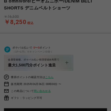
B omnivore/ビーオムニボー/DENIM BELT
SHORTS デニムベルトショーツ
￥16,500
￥8,250
税込
ポケパル払いで
0
〜
0
ポイント
（1P=1円）※キャンペーン分除く
会員登録後、ポケパル払い初回登録&利用で
最大1,500円分ポイント進呈
獲得ポイントの確認方法は
こちら
販売期間 2025年06月06日 00時00分 〜
この商品について
問い合わせる
ギフト：ラッピング不可