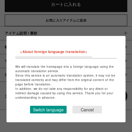
カートに入れる
お気に入りアイテムに追加
アイテム説明 / 素材
概要
<About foreign language translation>
サイズ
We will translate the homepage into a foreign language using the
automatic translation service.
注意事項
Since this service is an automatic translation system, it may not be
translated correctly and may differ from the original content of the
page before translation.
In addition, we do not take any responsibility for any direct or
indirect damage caused by using this service. Thank you for your
シェアする
understanding in advance.
Switch language
Cancel