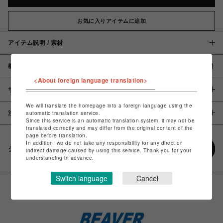
お気に入りアイテムに追加
アイテム説明 / 素材
概要
<About foreign language translation>
サイズ
We will translate the homepage into a foreign language using the
注意事項
automatic translation service.
Since this service is an automatic translation system, it may not be
translated correctly and may differ from the original content of the
page before translation.
In addition, we do not take any responsibility for any direct or
シェアする
indirect damage caused by using this service. Thank you for your
understanding in advance.
Switch language
Cancel