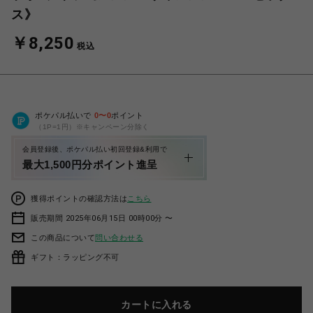
ス》
￥8,250
税込
ポケパル払いで
0
〜
0
ポイント
（1P=1円）※キャンペーン分除く
会員登録後、ポケパル払い初回登録&利用で
最大1,500円分ポイント進呈
獲得ポイントの確認方法は
こちら
販売期間 2025年06月15日 00時00分 〜
この商品について
問い合わせる
ギフト：ラッピング不可
カートに入れる