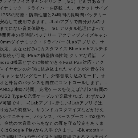
は、アクティブノイズキャンセリング（※1）と迫力あるサ
ダイナミック・ドライバーを搭載した、ポケットサイズ
IP55の防塵・防滴性能と24時間の長時間バッテリー
安心して使用できます。JLabアプリで自分好みのサ
までにない音楽体験を。 ※1 デジタル処理によって
4時間再生の長時間バッテリー アクティブノイズキャン
10mmダイナミック・ドライバー JLabアプリで、サ
定、あなた好みにカスタマイズ Bluetoothマルチポ
接続が可能 IP55の防塵防滴性能 クリアな通話、ノ
roid機器とすぐに接続できるFast Pair対応 -アク
グ- イヤホンの外側に組み込まれたマイクが外音を的
ズキャンセリングモード、外部音取り込みモード、オ
オと外音のバランスを自在にコントロールします。 -
P ANCは連続7時間、充電ケースを使えば合計24時間の
SB Type-C充電ケーブルで充電すれば、わずか10
能です。 -JLabアプリ- 新しいJLabアプリでは、
り込みの調整や、サウンドカスタマイズなどが行え
誇るシグニチャー、バランス、ベースブーストの3種の
。突然の大音量からあなたの耳を守る設定もありま
くはGoogle Playから入手できます。 -Bluetoothマ
ホンで同時に2つのデバイスと同時接続できるマルチポイ