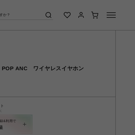
O POP ANC ワイヤレスイヤホン
ント
く
録&利用で
呈