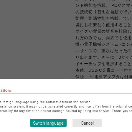
ント機能を搭載。 PCやス
の接続切り替えを自動で行います
防塵・防滴性能も搭載してい
境にも不安なく使用することが
マイクが背景の雑音を排除し
片方のみでも、両方でも使用可能です。 
微小電子機械システム -コ
いサイズで、重さはたったの
り出せます。さらに、3サイ
イヤーチップを選択することがで
本体、USB-C充電コード
保証 ※電源アダプタは付属し
イナミック・ドライバー 出力:10
x MEMS -38dB ± 1d
lation>
ANCオン:6時間 ケース込み最
a foreign language using the automatic translation service.
の充電時間:2時間 ケース充電
anslation system, it may not be translated correctly and may differ from the original c
ード:USB-C Bluetooth バ
onsibility for any direct or indirect damage caused by using this service. Thank you 
ル:AVCTP/AVDTP/A2DP/
30日間品質保証 IP規格:IP5
Switch language
Cancel