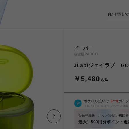
ビーバー
名古屋PARCO
JLab/ジェイラブ G
￥5,480
税込
ポケパル払いで
0
〜
0
ポイ
（1P=1円）※キャンペーン分除
会員登録後、ポケパル払い初回登
最大1,500円分ポイント進