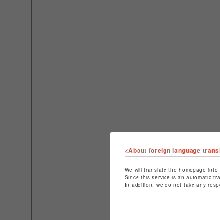
<About foreign language trans
We will translate the homepage into 
Since this service is an automatic tr
In addition, we do not take any resp