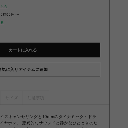
こちら
00時00分 〜
せる
カートに入れる
お気に入りアイテムに追加
サイズ
注意事項
ノイズキャンセリングと10mmのダイナミック・ドラ
イヤホン。 驚異的なサウンドと静かなひとときのた