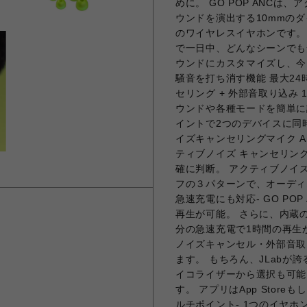
めに。 GO POP ANC
ウンドを演出する10mmの
のワイヤレスイヤホンです。 
で一日中、どんなシーンでも
ウンドにカスタマイズし、今
騒音を打ち消す機能 最大2
セリング + 外部音取り込み 
ウンドや各種モードを簡単に設
イントで2つのデバイスに同時
イズキャンセリングマイク And
ティブノイズ キャンセリン
確に判断。 アクティブノイ
フの３パターンで、オーディ
急速充電にも対応- GO PO
再生が可能。 さらに、内蔵のU
分の急速充電で1時間の再生が可
ノイズキャンセル・外部音取
ます。 もちろん、JLabが
イコライザーから選択も可能
す。 アプリはApp Storeもし
ルチポイント- 1つのイヤ