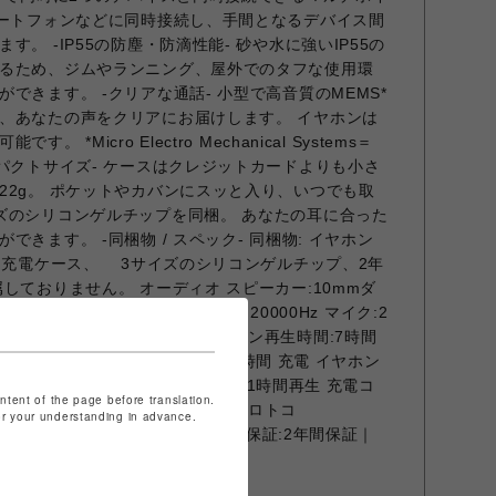
マートフォンなどに同時接続し、手間となるデバイス間
。 -IP55の防塵・防滴性能- 砂や水に強いIP55の
るため、ジムやランニング、屋外でのタフな使用環
できます。 -クリアな通話- 小型で高音質のMEMS*
、あなたの声をクリアにお届けします。 イヤホンは
*Micro Electro Mechanical Systems＝
ンパクトサイズ- ケースはクレジットカードよりも小さ
22g。 ポケットやカバンにスッと入り、いつでも取
ズのシリコンゲルチップを同梱。 あなたの耳に合った
きます。 -同梱物 / スペック- 同梱物: イヤホン
付き充電ケース、 3サイズのシリコンゲルチップ、2年
ておりません。 オーディオ スピーカー:10mmダ
5±3デシベル 周波数応答:20 - 20000Hz マイク:2
B インピーダンス:32Ω バッテリー イヤホン再生時間:7時間
大再生時間:24時間 ANCオン:21時間 充電 イヤホン
時間:2時間 急速充電:10分充電 = 1時間再生 充電コ
ontent of the page before translation.
ージョン:Bluetooth 5.3 範囲:10m プロトコ
for your understanding in advance.
AVRCP コーデック:SBC / AAC 保証 保証:2年間保証｜
5（イヤホンのみ） 重量:30.0g