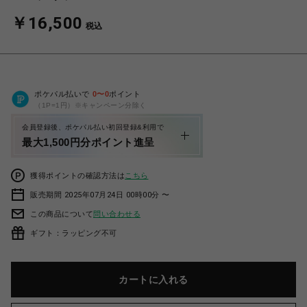
￥16,500
税込
ポケパル払いで
0
〜
0
ポイント
（1P=1円）※キャンペーン分除く
会員登録後、ポケパル払い初回登録&利用で
最大1,500円分ポイント進呈
獲得ポイントの確認方法は
こちら
販売期間 2025年07月24日 00時00分 〜
この商品について
問い合わせる
ギフト：ラッピング不可
カートに入れる