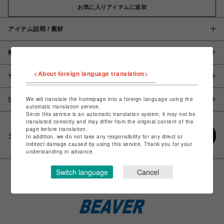
お気に入りアイテムに追加
アイテム説明 / 素材
概要
<About foreign language translation>
サイズ
We will translate the homepage into a foreign language using the
注意事項
automatic translation service.
Since this service is an automatic translation system, it may not be
translated correctly and may differ from the original content of the
page before translation.
シェアする
In addition, we do not take any responsibility for any direct or
indirect damage caused by using this service. Thank you for your
understanding in advance.
Switch language
Cancel