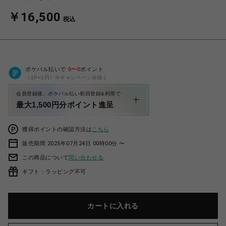
￥16,500
税込
ポケパル払いで
0
〜
0
ポイント
（1P=1円）※キャンペーン分除く
会員登録後、ポケパル払い初回登録&利用で
最大1,500円分ポイント進呈
獲得ポイントの確認方法は
こちら
販売期間 2025年07月24日 00時00分 〜
この商品について
問い合わせる
ギフト：ラッピング不可
カートに入れる