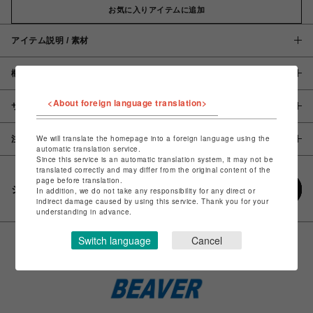
お気に入りアイテムに追加
アイテム説明 / 素材
概要
<About foreign language translation>
サイズ
We will translate the homepage into a foreign language using the
注意事項
automatic translation service.
Since this service is an automatic translation system, it may not be
translated correctly and may differ from the original content of the
page before translation.
シェアする
In addition, we do not take any responsibility for any direct or
indirect damage caused by using this service. Thank you for your
understanding in advance.
Switch language
Cancel