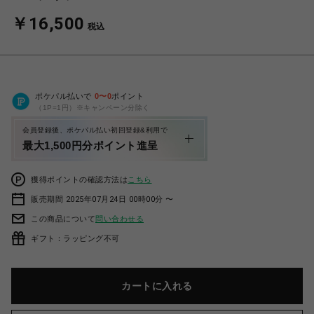
￥16,500
税込
ポケパル払いで
0
〜
0
ポイント
（1P=1円）※キャンペーン分除く
会員登録後、ポケパル払い初回登録&利用で
最大1,500円分ポイント進呈
獲得ポイントの確認方法は
こちら
販売期間 2025年07月24日 00時00分 〜
この商品について
問い合わせる
ギフト：ラッピング不可
カートに入れる