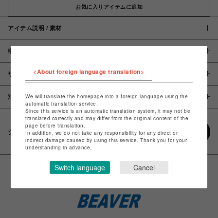
お気に入りアイテムに追加
アイテム説明 / 素材
概要
<About foreign language translation>
サイズ
We will translate the homepage into a foreign language using the
注意事項
automatic translation service.
Since this service is an automatic translation system, it may not be
translated correctly and may differ from the original content of the
page before translation.
シェアする
In addition, we do not take any responsibility for any direct or
indirect damage caused by using this service. Thank you for your
understanding in advance.
Switch language
Cancel