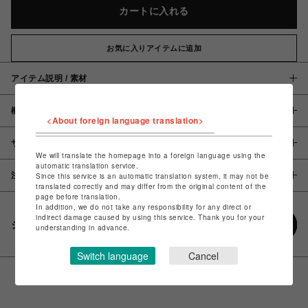
カートに入れる
お気に入りアイテムに追加
アイテム説明 / 素材
概要
<About foreign language translation>
サイズ
We will translate the homepage into a foreign language using the
automatic translation service.
注意事項
Since this service is an automatic translation system, it may not be
translated correctly and may differ from the original content of the
page before translation.
In addition, we do not take any responsibility for any direct or
indirect damage caused by using this service. Thank you for your
シェアする
understanding in advance.
Switch language
Cancel