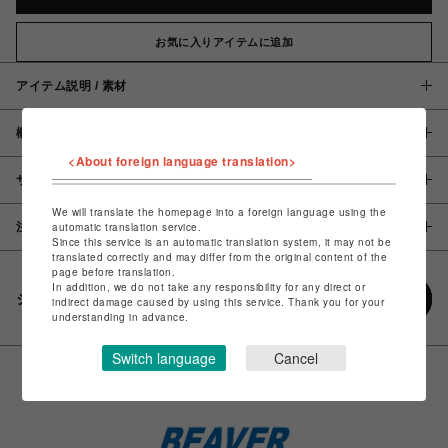
お気に入りアイテムに追加
アイテム説明 / 素材
概要
<About foreign language translation>
サイズ
We will translate the homepage into a foreign language using the
注意事項
automatic translation service.
Since this service is an automatic translation system, it may not be
translated correctly and may differ from the original content of the
page before translation.
In addition, we do not take any responsibility for any direct or
シェアする
indirect damage caused by using this service. Thank you for your
understanding in advance.
Switch language
Cancel