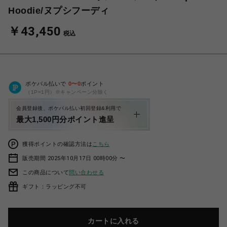
Hoodie/ヌプシフーディ
￥43,450
税込
ポケパル払いで
0
〜
0
ポイント
（1P=1円）※キャンペーン分除く
会員登録後、ポケパル払い初回登録&利用で
最大1,500円分ポイント進呈
獲得ポイントの確認方法は
こちら
販売期間 2025年10月17日 00時00分 〜
この商品について
問い合わせる
ギフト：ラッピング不可
カートに入れる