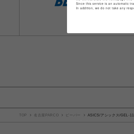
Since this service is an automatic tr
In addition, we do not take any resp
TOP
名古屋PARCO
ビーバー
ASICS/アシックス/GEL-113