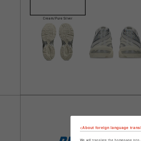
Cream/Pure Silver
<About foreign language trans
We will translate the homepage into 