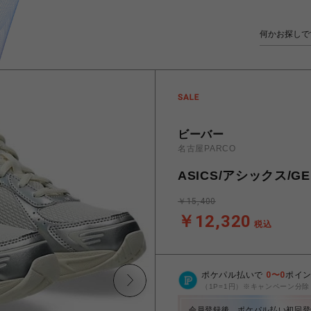
ビーバー
名古屋PARCO
ASICS/アシックス/GEL
￥15,400
￥12,320
税込
ポケパル払いで
0
〜
0
ポイ
（1P=1円）※キャンペーン分除
会員登録後、ポケパル払い初回登