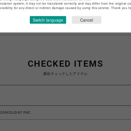
anslation system, it may not be translated correctly and may differ from the original c
特定商取引法など法令に基づく表記は
こちら
onsibility for any direct or indirect damage caused by using this service. Thank you 
ショップお問い合わせは
こちら
Switch language
Cancel
CHECKED ITEMS
最近チェックしたアイテム
0/HOLIDAY PAC