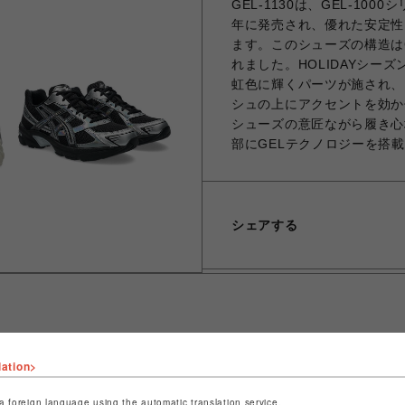
GEL-1130は、GEL-10
年に発売され、優れた安定性
ます。このシューズの構造はG
れました。HOLIDAYシ
虹色に輝くパーツが施され、
シュの上にアクセントを効か
シューズの意匠ながら履き心
部にGELテクノロジーを搭
シェアする
lation>
ショップ名
ビーバー
店舗名
名古屋PARCO
a foreign language using the automatic translation service.