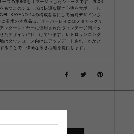
00シリーズの第9弾をオマージュしたシューズです。2008
をもつこのシューズは快適な履き心地をサポートし
EL-KAYANO 14の構成を基にして当時デザインさ
ーズンに登場の本商品は、オーバーレイにはメタリックで
アンダーレイヤーに使用されたヴィンテージ調メッ
せたデザインに仕上げています。レトロランニング
地はタウンユース向けにアップデートされ、かかと
載することで、快適な履き心地を提供します。