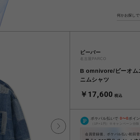
ビーバー
名古屋PARCO
B omnivore/ビーオム
ニムシャツ
￥17,600
税込
ポケパル払いで
0
〜
0
ポイ
（1P=1円）※キャンペーン分除
会員登録後、ポケパル払い初回登