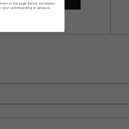
SHOP TOP
ontent of the page before translation.
for your understanding in advance.