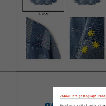
INDIGO
<About foreign language trans
We will translate the homepage into 