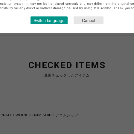
anslation system, it may not be translated correctly and may differ from the original c
特定商取引法など法令に基づく表記は
こちら
onsibility for any direct or indirect damage caused by using this service. Thank you 
ショップお問い合わせは
こちら
Switch language
Cancel
CHECKED ITEMS
最近チェックしたアイテム
ー/PATCHWORK DENIM SHIRT デニムシャツ