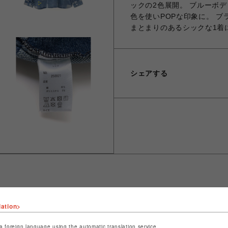
ックの2色展開。 ブルーボ
色を使いPOPな印象に。 
まとまりのあるシックな1着
シェアする
lation>
ショップ名
ビーバー
店舗名
名古屋PARCO
a foreign language using the automatic translation service.