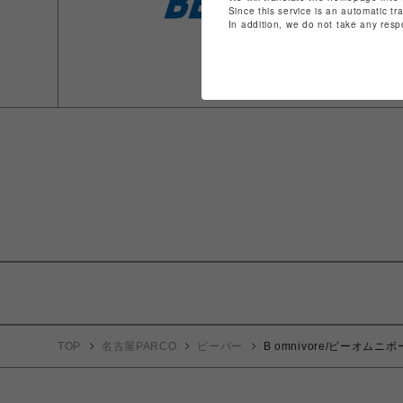
Since this service is an automatic tr
In addition, we do not take any resp
TOP
名古屋PARCO
ビーバー
B omnivore/ビーオムニボ