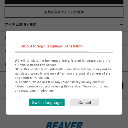
お気に入りアイテムに追加
アイテム説明 / 素材
概要
<About foreign language translation>
サイズ
We will translate the homepage into a foreign language using the
注意事項
automatic translation service.
Since this service is an automatic translation system, it may not be
translated correctly and may differ from the original content of the
page before translation.
In addition, we do not take any responsibility for any direct or
シェアする
indirect damage caused by using this service. Thank you for your
understanding in advance.
Switch language
Cancel