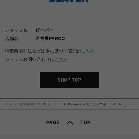
ショップ名
ビーバー
店舗名
名古屋PARCO
特定商取引法など法令に基づく表記は
こちら
ショップお問い合わせは
こちら
SHOP TOP
TOP
名古屋PARCO
ビーバー
B omnivore/ビーオムニボー W KNEE
…
SHORTS SWT ダブルニーショーツスウェット