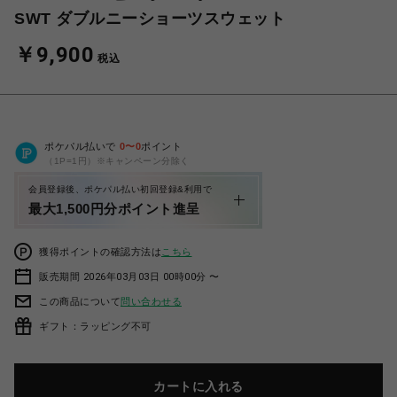
SWT ダブルニーショーツスウェット
￥9,900
税込
ポケパル払いで
0
〜
0
ポイント
（1P=1円）※キャンペーン分除く
会員登録後、ポケパル払い初回登録&利用で
最大1,500円分ポイント進呈
獲得ポイントの確認方法は
こちら
販売期間 2026年03月03日 00時00分 〜
この商品について
問い合わせる
ギフト：ラッピング不可
カートに入れる