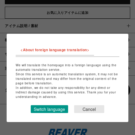
お気に入りアイテムに追加
アイテム説明 / 素材
概要
<About foreign language translation>
サイズ
We will translate the homepage into a foreign language using the
注意事項
automatic translation service.
Since this service is an automatic translation system, it may not be
translated correctly and may differ from the original content of the
page before translation.
In addition, we do not take any responsibility for any direct or
シェアする
indirect damage caused by using this service. Thank you for your
understanding in advance.
Switch language
Cancel