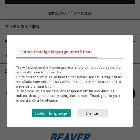
お気に入りアイテムに追加
アイテム説明 / 素材
概要
<About foreign language translation>
サイズ
We will translate the homepage into a foreign language using the
注意事項
automatic translation service.
Since this service is an automatic translation system, it may not be
translated correctly and may differ from the original content of the
page before translation.
In addition, we do not take any responsibility for any direct or
シェアする
indirect damage caused by using this service. Thank you for your
understanding in advance.
Switch language
Cancel