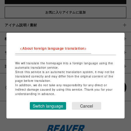
お気に入りアイテムに追加
アイテム説明 / 素材
概要
<About foreign language translation>
サイズ
We will translate the homepage into a foreign language using the
注意事項
automatic translation service.
Since this service is an automatic translation system, it may not be
translated correctly and may differ from the original content of the
page before translation.
In addition, we do not take any responsibility for any direct or
シェアする
indirect damage caused by using this service. Thank you for your
understanding in advance.
Switch language
Cancel