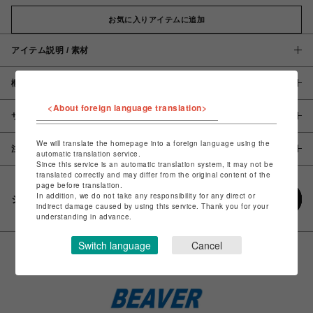
お気に入りアイテムに追加
アイテム説明 / 素材
概要
<About foreign language translation>
サイズ
We will translate the homepage into a foreign language using the
注意事項
automatic translation service.
Since this service is an automatic translation system, it may not be
translated correctly and may differ from the original content of the
page before translation.
In addition, we do not take any responsibility for any direct or
シェアする
indirect damage caused by using this service. Thank you for your
understanding in advance.
Switch language
Cancel