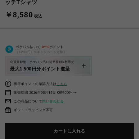
ッチTシャツ
￥8,580
税込
ポケパル払いで
0
〜
0
ポイント
（1P=1円）※キャンペーン分除く
会員登録後、ポケパル払い初回登録&利用で
最大1,500円分ポイント進呈
獲得ポイントの確認方法は
こちら
販売期間 2026年05月14日 00時00分 〜
この商品について
問い合わせる
ギフト：ラッピング不可
カートに入れる