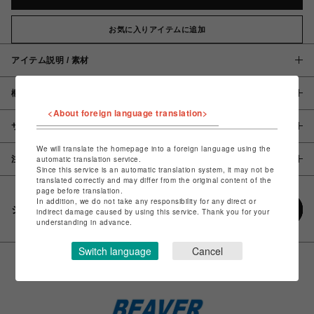
お気に入りアイテムに追加
アイテム説明 / 素材
概要
<About foreign language translation>
サイズ
We will translate the homepage into a foreign language using the
注意事項
automatic translation service.
Since this service is an automatic translation system, it may not be
translated correctly and may differ from the original content of the
page before translation.
In addition, we do not take any responsibility for any direct or
シェアする
indirect damage caused by using this service. Thank you for your
understanding in advance.
Switch language
Cancel