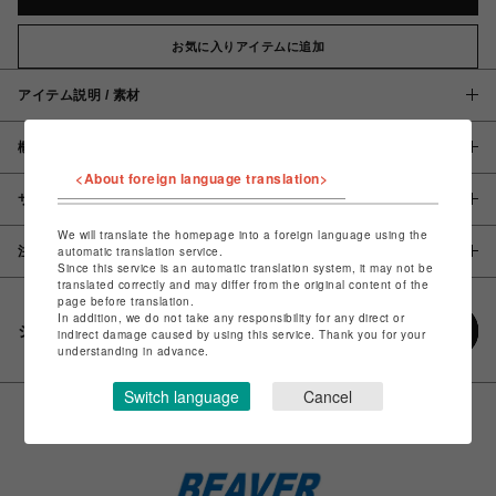
お気に入りアイテムに追加
アイテム説明 / 素材
概要
<About foreign language translation>
サイズ
We will translate the homepage into a foreign language using the
注意事項
automatic translation service.
Since this service is an automatic translation system, it may not be
translated correctly and may differ from the original content of the
page before translation.
In addition, we do not take any responsibility for any direct or
シェアする
indirect damage caused by using this service. Thank you for your
understanding in advance.
Switch language
Cancel