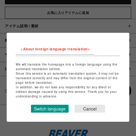
お気に入りアイテムに追加
アイテム説明 / 素材
概要
<About foreign language translation>
サイズ
We will translate the homepage into a foreign language using the
注意事項
automatic translation service.
Since this service is an automatic translation system, it may not be
translated correctly and may differ from the original content of the
page before translation.
In addition, we do not take any responsibility for any direct or
シェアする
indirect damage caused by using this service. Thank you for your
understanding in advance.
Switch language
Cancel