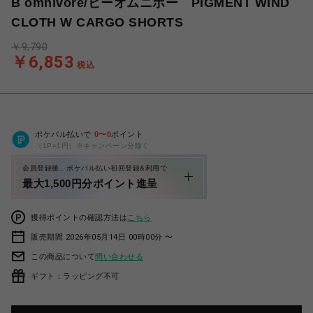
B omnivore/ビーオムニボー PIGMENT WIND
CLOTH W CARGO SHORTS
￥9,790
￥6,853
税込
ポケパル払いで
0
〜
0
ポイント
（1P=1円）※キャンペーン分除く
会員登録後、ポケパル払い初回登録&利用で
最大1,500円分ポイント進呈
獲得ポイントの確認方法は
こちら
販売期間 2026年05月14日 00時00分 〜
この商品について
問い合わせる
ギフト：ラッピング不可