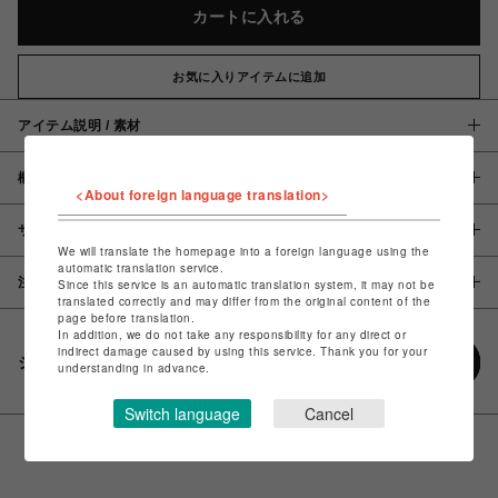
カートに入れる
お気に入りアイテムに追加
アイテム説明 / 素材
概要
<About foreign language translation>
サイズ
We will translate the homepage into a foreign language using the
automatic translation service.
注意事項
Since this service is an automatic translation system, it may not be
translated correctly and may differ from the original content of the
page before translation.
In addition, we do not take any responsibility for any direct or
indirect damage caused by using this service. Thank you for your
シェアする
understanding in advance.
Switch language
Cancel